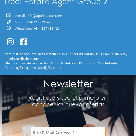
e-mail:
info@apartbalear.com
Móvil:
(+34) 617 636 426
WhatsApp:
(+34) 617 636 426
administración: Cami des Comellar 7, 07157 Port d’Andratx, Tel. (+34) 871043475,
info@apartbalear.com
Oficinas de ventas asociadas: Palma de Mallorca, Palmanova, Cala Ratjada,
Pollenca, Soller, Ibiza-Stadt, Mahon, …
Newsletter
Regístrese y sea el primero en
conocer las nuevas ofertas