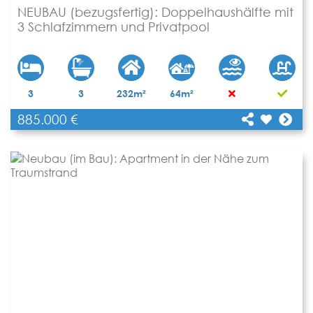
NEUBAU (bezugsfertig): Doppelhaushälfte mit
3 Schlafzimmern und Privatpool
[shariff title="NEUBAU (bezugsfertig):
3
3
232m²
64m²
Doppelhaushälfte mit 3 Schlafzimmern und
885.000 €
Privatpool"
Teilen
url="https://www.apartbalear.com/details/3271-
neubau-bezugsfertig-doppelhaushaelfte-mit-
3/"]