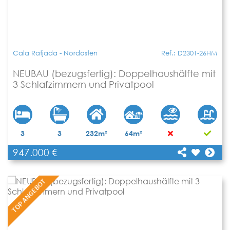
Cala Ratjada - Nordosten
Ref.: D2301-26HM
NEUBAU (bezugsfertig): Doppelhaushälfte mit
3 Schlafzimmern und Privatpool
[shariff title="NEUBAU (bezugsfertig):
3
3
232m²
64m²
Doppelhaushälfte mit 3 Schlafzimmern und
947.000 €
Privatpool"
Teilen
url="https://www.apartbalear.com/details/5065-
neubau-bezugsfertig-doppelhaushaelfte-mit-
TOP ANGEBOT
3/"]