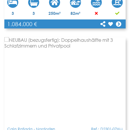
[shariff title="NEUBAU (bezugsfertig):
3
3
250m²
82m²
Doppelhaushälfte mit 3 Schlafzimmern und
1.084.000 €
Privatpool"
Teilen
url="https://www.apartbalear.com/details/5089-
neubau-bezugsfertig-doppelhaushaelfte-mit-
3/"]
Cala Ratjada - Nordosten
Ref.: D2301-07HM