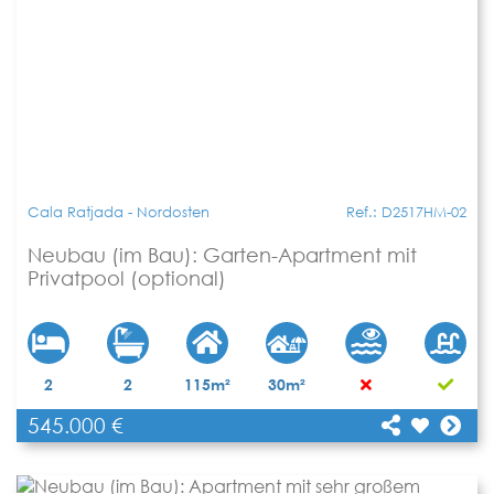
Cala Ratjada - Nordosten
Ref.: D2517HM-02
Neubau (im Bau): Garten-Apartment mit
Privatpool (optional)
2
2
115m²
30m²
545.000 €
[shariff title="Neubau (im Bau): Garten-
Apartment mit Privatpool (optional)"
Teilen
url="https://www.apartbalear.com/details/4727-
neubau-im-bau-garten-apartment/"]