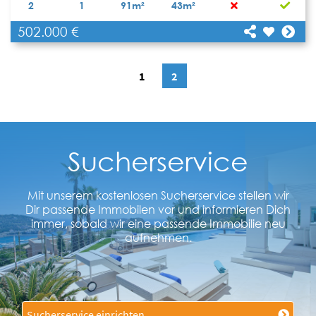
2
1
91m²
43m²
502.000 €
[shariff title="Neubau (im Bau): Apartment mit
sehr großem Garten"
Teilen
url="https://www.apartbalear.com/details/4819-
neubau-im-bau-apartment-mit/"]
1
2
Sucherservice
Mit unserem kostenlosen Sucherservice stellen wir
Dir passende Immobilen vor und informieren Dich
immer, sobald wir eine passende Immobilie neu
aufnehmen.
Sucherservice einrichten