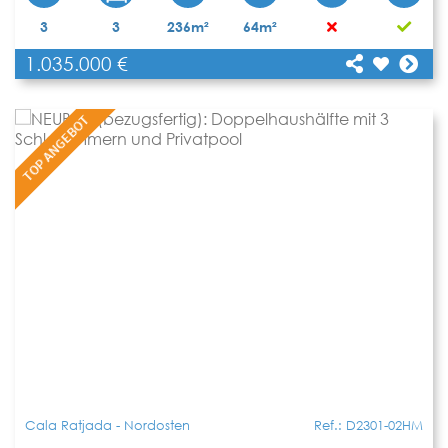
[shariff title="NEUBAU (bezugsfertig):
3
3
236m²
64m²
Doppelhaushälfte mit 3 Schlafzimmern und
1.035.000 €
Privatpool"
Teilen
url="https://www.apartbalear.com/details/5073-
neubau-bezugsfertig-doppelhaushaelfte-mit-
TOP ANGEBOT
3/"]
Cala Ratjada - Nordosten
Ref.: D2301-02HM