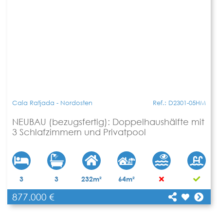
Cala Ratjada - Nordosten
Ref.: D2301-05HM
NEUBAU (bezugsfertig): Doppelhaushälfte mit
3 Schlafzimmern und Privatpool
[shariff title="NEUBAU (bezugsfertig):
3
3
232m²
64m²
Doppelhaushälfte mit 3 Schlafzimmern und
877.000 €
Privatpool"
Teilen
url="https://www.apartbalear.com/details/5057-
neubau-bezugsfertig-doppelhaushaelfte-mit-