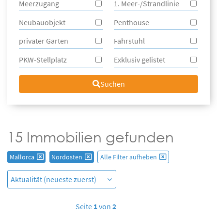
Meerzugang
1. Meer-/Strandlinie
Neubauobjekt
Penthouse
privater Garten
Fahrstuhl
PKW-Stellplatz
Exklusiv gelistet
Suchen
15 Immobilien gefunden
Mallorca
Nordosten
Alle Filter aufheben
Seite
1
von
2