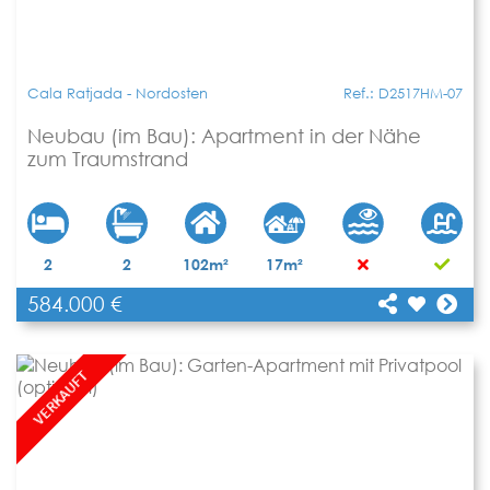
Cala Ratjada - Nordosten
Ref.: D2517HM-07
Neubau (im Bau): Apartment in der Nähe
zum Traumstrand
2
2
102m²
17m²
584.000 €
[shariff title="Neubau (im Bau): Apartment in der
Nähe zum Traumstrand"
Teilen
url="https://www.apartbalear.com/details/4943-
neubau-im-bau-apartment-in/"]
VERKAUFT