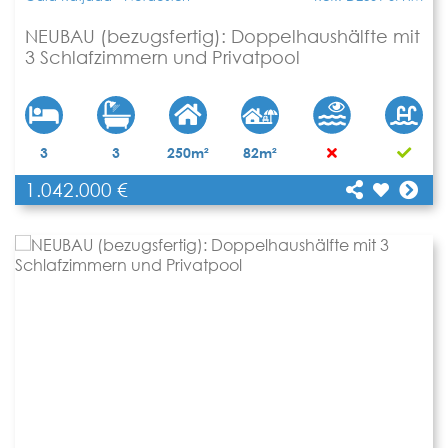
NEUBAU (bezugsfertig): Doppelhaushälfte mit
3 Schlafzimmern und Privatpool
[shariff title="NEUBAU (bezugsfertig):
3
3
250m²
82m²
Doppelhaushälfte mit 3 Schlafzimmern und
1.042.000 €
Privatpool"
Teilen
url="https://www.apartbalear.com/details/5081-
neubau-bezugsfertig-doppelhaushaelfte-mit-
3/"]