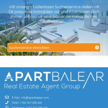
Mit unserem kostenlosen Sucherservice stellen wir
Dir passende Immobilen vor und informieren Dich
immer, sobald wir eine passende Immobilie neu
aufnehmen.
Sucherservice einrichten
E-Mail:
info@apartbalear.com
Mobil:
(+34) 617 636 426
WhatsApp:
(+34) 617 636 426