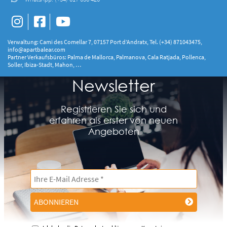
Verwaltung: Cami des Comellar 7, 07157 Port d’Andratx, Tel. (+34) 871043475,
info@apartbalear.com
Partner Verkaufsbüros: Palma de Mallorca, Palmanova, Cala Ratjada, Pollenca,
Soller, Ibiza-Stadt, Mahon, …
Newsletter
Registrieren Sie sich und
erfahren als erster von neuen
Angeboten
ABONNIEREN