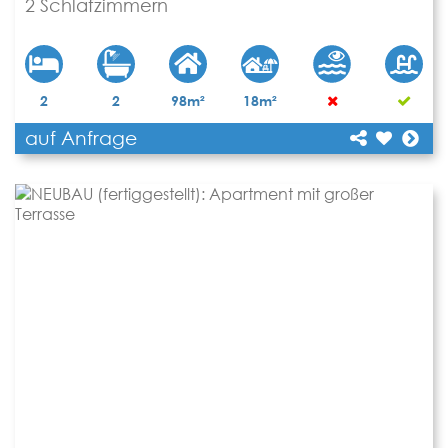
2 Schlafzimmern
2
2
98m²
18m²
auf Anfrage
[shariff title="NEUBAU: Modernes Apartment in 1.
Etage mit 2 Schlafzimmern"
Teilen
url="https://www.apartbalear.com/details/3035-
neubau-modernes-apartment-in-1/"]