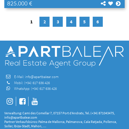
825.000 €
[shariff title="NEUBAU (im Bau): Reihenhaus mit 3
Schlafzimmern"
Teilen
url="https://www.apartbalear.com/details/3899-
neubau-im-bau-reihenhaus-mit/"]
1
2
3
4
5
6
E-Mail:
info@apartbalear.com
Mobil:
(+34) 617 636 426
WhatsApp:
(+34) 617 636 426
Verwaltung: Cami des Comellar 7, 07157 Port d’Andratx, Tel. (+34) 871043475,
info@apartbalear.com
Partner Verkaufsbüros: Palma de Mallorca, Palmanova, Cala Ratjada, Pollenca,
Soller, Ibiza-Stadt, Mahon, …