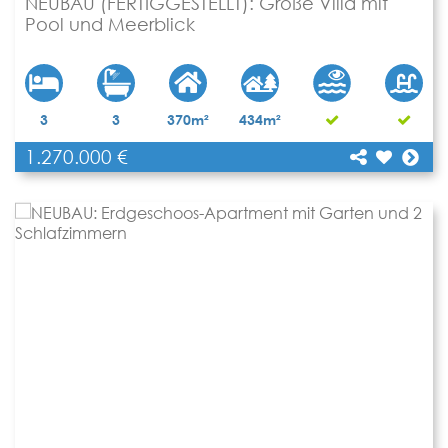
NEUBAU (FERTIGGESTELLT): Große Villa mit
Pool und Meerblick
3
3
370m²
434m²
1.270.000 €
[shariff title="NEUBAU (FERTIGGESTELLT): Große
Villa mit Pool und Meerblick"
Teilen
url="https://www.apartbalear.com/details/1847-
neubau-fertiggestellt-grosse-villa-mit/"]