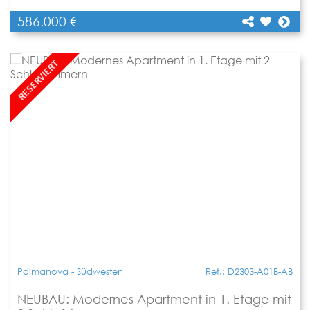
586.000 €
[shariff title="NEUBAU: Modernes Apartment in 2.
Etage mit 2 Schlafzimmern"
Teilen
url="https://www.apartbalear.com/details/3043-
neubau-modernes-apartment-in-2/"]
RESERVIERT
Palmanova - Südwesten
Ref.: D2303-A01B-AB
NEUBAU: Modernes Apartment in 1. Etage mit