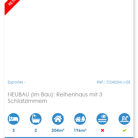
Esporles -
Ref.: D2402HM-05
NEUBAU (im Bau): Reihenhaus mit 3
Schlafzimmern
3
2
204m²
196m²