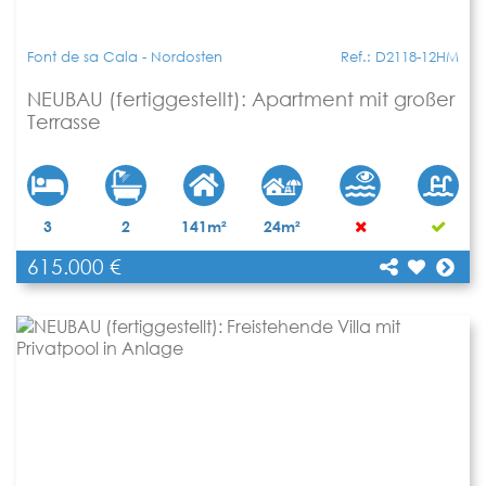
Font de sa Cala - Nordosten
Ref.: D2118-12HM
NEUBAU (fertiggestellt): Apartment mit großer
Terrasse
3
2
141m²
24m²
615.000 €
[shariff title="NEUBAU (fertiggestellt): Apartment
mit großer Terrasse"
Teilen
url="https://www.apartbalear.com/details/4097-
neubau-fertiggestellt-apartment-mit-grosser/"]