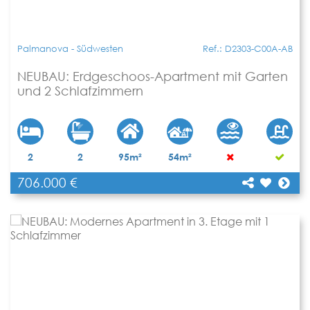
Palmanova - Südwesten
Ref.: D2303-C00A-AB
NEUBAU: Erdgeschoos-Apartment mit Garten
und 2 Schlafzimmern
2
2
95m²
54m²
706.000 €
[shariff title="NEUBAU: Erdgeschoos-Apartment
mit Garten und 2 Schlafzimmern"
Teilen
url="https://www.apartbalear.com/details/3059-
neubau-erdgeschoos-apartment-mit-garten/"]