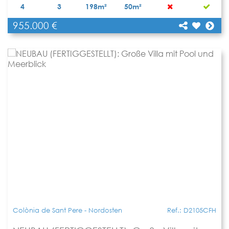
4
3
198m²
50m²
955.000 €
[shariff title="NEUBAU (im Bau): Modernes
Reihenhaus mit Privatpool"
Teilen
url="https://www.apartbalear.com/details/3495-
neubau-im-bau-modernes-reihenhaus/"]
Colònia de Sant Pere - Nordosten
Ref.: D2105CFH