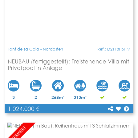
Font de sa Cala - Nordosten
Ref.: D2118H5HM
NEUBAU (fertiggestellt): Freistehende Villa mit
Privatpool in Anlage
3
2
268m²
313m²
1.024.000 €
[shariff title="NEUBAU (fertiggestellt):
Freistehende Villa mit Privatpool in Anlage"
Teilen
url="https://www.apartbalear.com/details/3655-
neubau-fertiggestellt-freistehende-villa-mit/"]
RESERVIERT