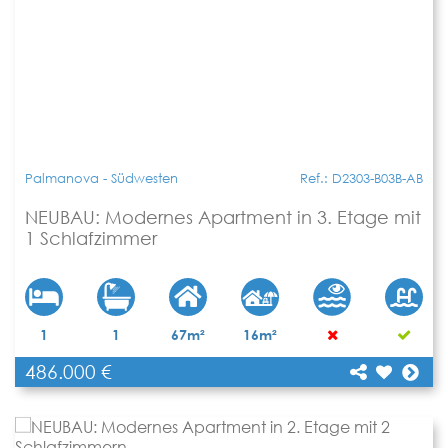
Palmanova - Südwesten
Ref.: D2303-B03B-AB
NEUBAU: Modernes Apartment in 3. Etage mit
1 Schlafzimmer
1
1
67m²
16m²
486.000 €
[shariff title="NEUBAU: Modernes Apartment in 3.
Etage mit 1 Schlafzimmer"
Teilen
url="https://www.apartbalear.com/details/3051-
neubau-modernes-apartment-in-3/"]