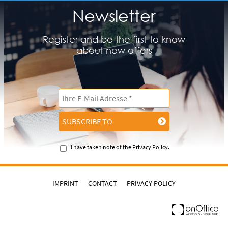
Newsletter
Register and be the first to know
about new offers
SUBSCRIBE TO
I have taken note of the
Privacy Policy
.
IMPRINT
CONTACT
PRIVACY POLICY