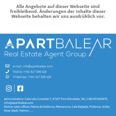
Alle Angebote auf dieser Webseite sind
freibleibend. Änderungen der Inhalte dieser
Webseite behalten wir uns ausdrüklich vor.
e-mail:
info@apartbalear.com
Mobile:
(+34) 617 636 426
WhatsApp:
(+34) 617 636 426
administration: Cami des Comellar 7, 07157 Port d’Andratx, Tel. (+34) 871043475,
info@apartbalear.com
Partner sales offices: Palma de Mallorca, Palmanova, Cala Ratjada, Pollenca, Soller,
Ibiza-Stadt, Mahon, …