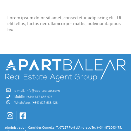
Lorem ipsum dolor sit amet, consectetur adipiscing elit. Ut
elit tellus, luctus nec ullamcorper mattis, pulvinar dapibus
leo.
e-mail:
info@apartbalear.com
Mobile:
(+34) 617 636 426
WhatsApp:
(+34) 617 636 426
administration: Cami des Comellar 7, 07157 Port d’Andratx, Tel. (+34) 871043475,